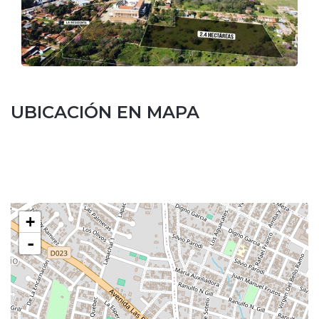
UBICACIÓN EN MAPA
Leaflet
| ©
OpenStreetMap
contributors
+
-