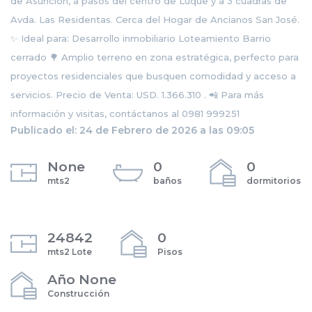
de Asunción, a pasos del centro de Luque y a 3 cuadras de
Avda. Las Residentas. Cerca del Hogar de Ancianos San José.
✨ Ideal para: Desarrollo inmobiliario Loteamiento Barrio
cerrado 🌳 Amplio terreno en zona estratégica, perfecto para
proyectos residenciales que busquen comodidad y acceso a
servicios. Precio de Venta: USD. 1.366.310 . 📲 Para más
información y visitas, contáctanos al 0981 999251
Publicado el: 24 de Febrero de 2026 a las 09:05
None
0
0
mts2
baños
dormitorios
24842
0
mts2 Lote
Pisos
Año None
Construcción