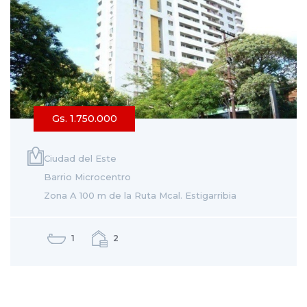
Gs. 1.750.000
Ciudad del Este
Barrio Microcentro
Zona A 100 m de la Ruta Mcal. Estigarribia
1
2