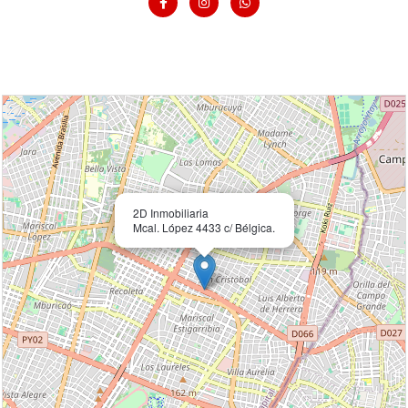
Leaflet
| ©
OpenStreetMap
contributors
×
2D Inmobiliaria
Mcal. López 4433 c/ Bélgica.