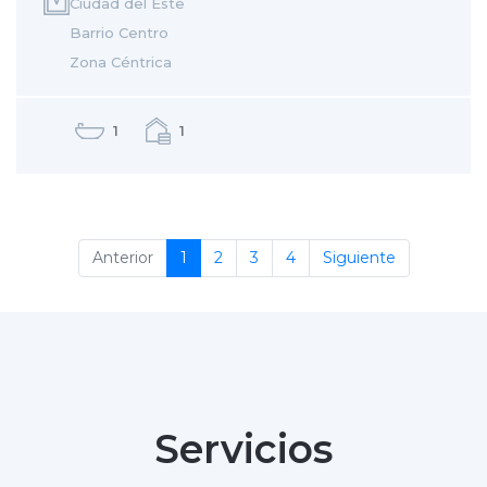
Ciudad del Este
Barrio Centro
Zona Céntrica
1
1
(current)
(current)
(current)
(current)
Anterior
1
2
3
4
Siguiente
Servicios