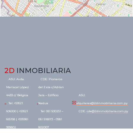
2D
INMOBILIARIA
ASU: Avda.
CDE: Pioneros
Mariscal López
del Este c/Adrían
4433 c/ Bélgica
Jara – Edificio
ASU:
Tel: +59521
Nadua
alquileres@2dinmobiliaria.com.py
606000 | +59521
Tel: 061 500251 –
CDE:
cde@2dinmobiliaria.com.py
665158 | +595981
061 518673 - 0981
999802
802007